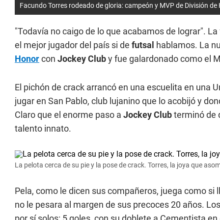
Facundo Torres rodeado de gloria: campeón y MVP de División de
"Todavía no caigo de lo que acabamos de lograr". La 
el mejor jugador del país si de
futsal
hablamos. La nu
Honor
con
Jockey Club
y fue galardonado como el M
El pichón de crack arrancó en una escuelita en una Un
jugar en San Pablo, club lujanino que lo acobijó y don
Claro que el enorme paso a
Jockey Club
terminó de 
talento innato.
La pelota cerca de su pie y la pose de crack. Torres, la joya que asom
Pela, como le dicen sus compañeros, juega como si l
no le pesara al margen de sus precoces 20 años. Lo
por sí solos: 5 goles, con su doblete a Cementista en 