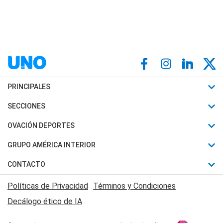
PRINCIPALES
Últimas Noticias
SECCIONES
Política
Horóscopo
OVACIÓN DEPORTES
Sociedad
Motores
Fútbol
GRUPO AMÉRICA INTERIOR
Policiales
Recetas
Mundial
Canal 7 en Vivo
CONTACTO
Judiciales
Trucos caseros
Automovilismo
Radio Nihuil
Acerca de Nosotros
Economia
Políticas de Privacidad
Términos y Condiciones
Series y Películas
Rugby
FM UNA
Contactanos
Decálogo ético de IA
Edictos y Solicitadas
Tenis
Radio Brava
Newsletter