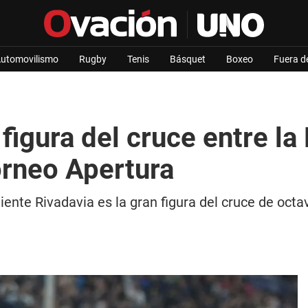
utomovilismo
Rugby
Tenis
Básquet
Boxeo
Fuera d
n figura del cruce entre l
orneo Apertura
iente Rivadavia es la gran figura del cruce de octa