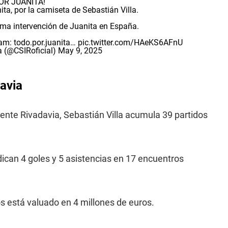
OR JUANITA!
nita, por la camiseta de Sebastián Villa.
tima intervención de Juanita en España.
ram: todo.por.juanita…
pic.twitter.com/HAeKS6AFnU
a (@CSIRoficial)
May 9, 2025
avia
ente Rivadavia, Sebastián Villa acumula 39 partidos
ican 4 goles y 5 asistencias en 17 encuentros
s está valuado en 4 millones de euros.