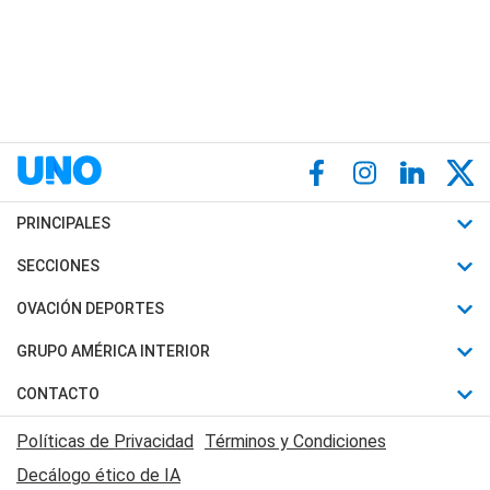
PRINCIPALES
Últimas Noticias
SECCIONES
Política
Horóscopo
OVACIÓN DEPORTES
Sociedad
Motores
Fútbol
GRUPO AMÉRICA INTERIOR
Policiales
Recetas
Mundial
Canal 7 en Vivo
CONTACTO
Judiciales
Trucos caseros
Automovilismo
Radio Nihuil
Acerca de Nosotros
Economia
Políticas de Privacidad
Términos y Condiciones
Series y Películas
Rugby
FM UNA
Contactanos
Decálogo ético de IA
Edictos y Solicitadas