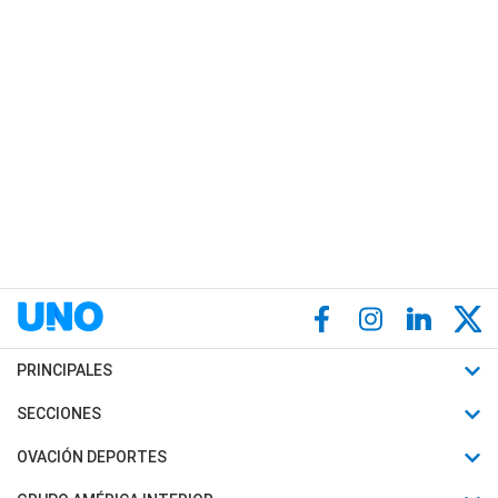
PRINCIPALES
Últimas Noticias
SECCIONES
Política
Horóscopo
OVACIÓN DEPORTES
Sociedad
Motores