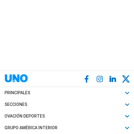
PRINCIPALES
Últimas Noticias
SECCIONES
Política
Horóscopo
OVACIÓN DEPORTES
Sociedad
Motores
Fútbol
GRUPO AMÉRICA INTERIOR
Policiales