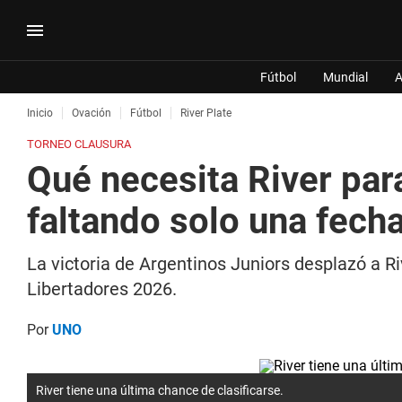
Fútbol
Mundial
A
Inicio
Ovación
Fútbol
River Plate
TORNEO CLAUSURA
Qué necesita River par
faltando solo una fech
La victoria de Argentinos Juniors desplazó a Riv
Libertadores 2026.
Por
UNO
River tiene una última chance de clasificarse.