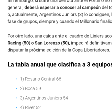
Sin embargo, si sufre una derrota ante el Fortín o no 
general,
deberá esperar a conocer al campeón
del t
o, actualmente, Argentinos Juniors (3) lo consiguen,
fase de grupos, siempre y cuando el Millonario finalic
Por otro lado, una caída ante el cuadro de Liniers a
Racing (50) o San Lorenzo (50),
impedirá definitiva
disputar la próxima edición de la Copa Libertadores.
La tabla anual que clasifica a 3 equip
1) Rosario Central 66
2) Boca 59
3) Argentinos Juniors 54
4) River 52