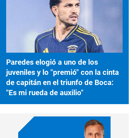
Paredes elogió a uno de los
juveniles y lo "premió" con la cinta
de capitán en el triunfo de Boca:
"Es mi rueda de auxilio"