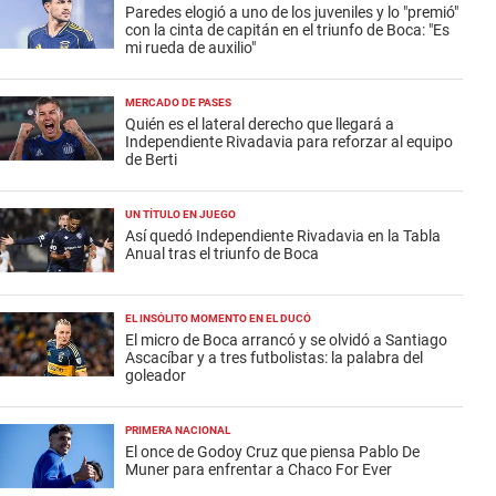
Paredes elogió a uno de los juveniles y lo "premió"
con la cinta de capitán en el triunfo de Boca: "Es
mi rueda de auxilio"
MERCADO DE PASES
Quién es el lateral derecho que llegará a
Independiente Rivadavia para reforzar al equipo
de Berti
UN TÍTULO EN JUEGO
Así quedó Independiente Rivadavia en la Tabla
Anual tras el triunfo de Boca
EL INSÓLITO MOMENTO EN EL DUCÓ
El micro de Boca arrancó y se olvidó a Santiago
Ascacíbar y a tres futbolistas: la palabra del
goleador
PRIMERA NACIONAL
El once de Godoy Cruz que piensa Pablo De
Muner para enfrentar a Chaco For Ever