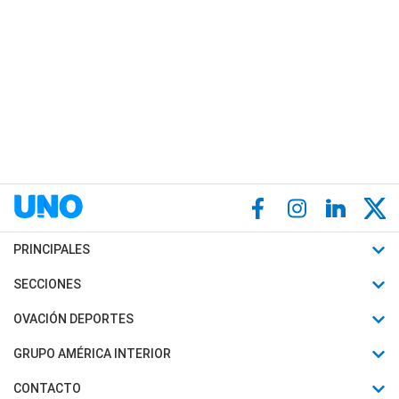
PRINCIPALES
Últimas Noticias
SECCIONES
Política
Horóscopo
OVACIÓN DEPORTES
Sociedad
Motores
Fútbol
GRUPO AMÉRICA INTERIOR
Policiales
Recetas
Mundial
Canal 7 en Vivo
CONTACTO
Judiciales