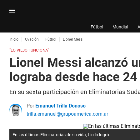
Fútbol
Mundial
A
Inicio
Ovación
Fútbol
Lionel Messi
"LO VIEJO FUNCIONA"
Lionel Messi alcanzó u
lograba desde hace 24
En su sexta participación en Eliminatorias Su
Por
Emanuel Trilla Donoso
trilla.emanuel@grupoamerica.com.ar
En las últimas Eliminatorias de su vida, Lio lo logró.