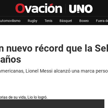
utomovilismo
Rugby
Tenis
Básquet
Boxeo
Fuera d
n nuevo récord que la Se
 años
damericanas, Lionel Messi alcanzó una marca perso