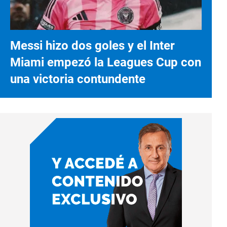
Messi hizo dos goles y el Inter
Miami empezó la Leagues Cup con
una victoria contundente