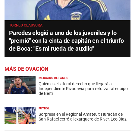
TORNEO CLAUSURA
Paredes elogió a uno de los juveniles y lo
"premió" con la cinta de capitán en el triunfo
de Boca: "Es mi rueda de auxilio"
MÁS DE OVACIÓN
MERCADO DE PASES
Quién es el lateral derecho que llegará a
Independiente Rivadavia para reforzar al equipo
de Berti
FÚTBOL
Sorpresa en el Regional Amateur: Huracán de
San Rafael cerró al exarquero de River, Leo Díaz