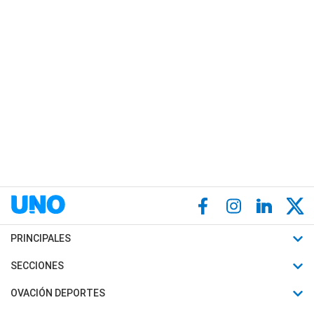
PRINCIPALES
Últimas Noticias
SECCIONES
Política
Horóscopo
OVACIÓN DEPORTES
Sociedad