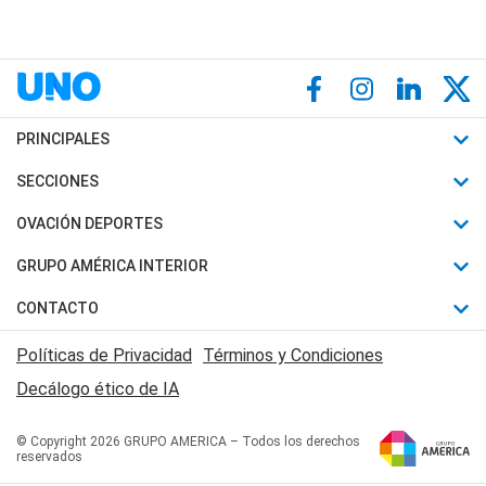
PRINCIPALES
Últimas Noticias
SECCIONES
Política
Horóscopo
OVACIÓN DEPORTES
Sociedad
Motores
Fútbol
GRUPO AMÉRICA INTERIOR
Policiales
Recetas
Mundial
Canal 7 en Vivo
CONTACTO
Judiciales
Trucos caseros
Automovilismo
Radio Nihuil
Acerca de Nosotros
Economia
Políticas de Privacidad
Términos y Condiciones
Series y Películas
Rugby
FM UNA
Contactanos
Decálogo ético de IA
Edictos y Solicitadas
Tenis
Radio Brava
Newsletter
Básquet
© Copyright 2026 GRUPO AMERICA – Todos los derechos
San Juan 8
reservados
Boxeo