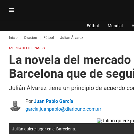
Fútbol
Mundial
A
Inicio
Ovación
Fútbol
Julián Álvarez
MERCADO DE PASES
La novela del mercado 
Barcelona que de segui
Julián Álvarez tiene un principio de acuerdo co
Por
Juan Pablo García
garcia.juanpablo@diariouno.com.ar
Julián quiere jugar en el Barcelona.