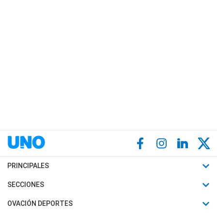
PRINCIPALES
Últimas Noticias
SECCIONES
Política
Horóscopo
OVACIÓN DEPORTES
Sociedad