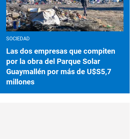
SOCIEDAD
Las dos empresas que compiten
por la obra del Parque Solar
Guaymallén por más de U$S5,7
millones