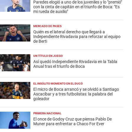
Paredes elogió a uno de los juveniles y lo "premió"
con la cinta de capitán en el triunfo de Boca: "Es
mi rueda de auxilio"
MERCADO DE PASES
Quién es el lateral derecho que llegará a
Independiente Rivadavia para reforzar al equipo
de Berti
UN TÍTULO EN JUEGO
Así quedó Independiente Rivadavia en la Tabla
Anual tras el triunfo de Boca
EL INSÓLITO MOMENTO EN EL DUCÓ
El micro de Boca arrancó y se olvidó a Santiago
Ascacíbar y a tres futbolistas: la palabra del
goleador
PRIMERA NACIONAL
El once de Godoy Cruz que piensa Pablo De
Muner para enfrentar a Chaco For Ever