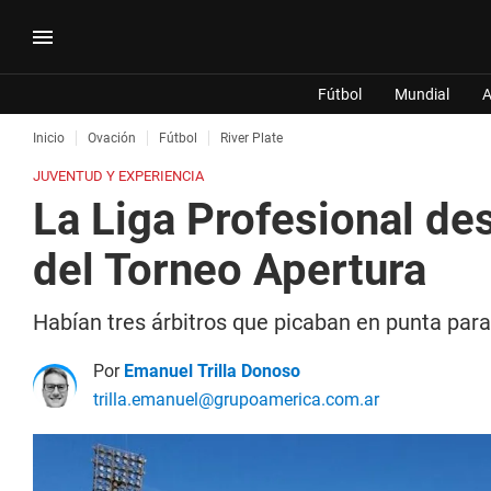
Fútbol
Mundial
A
Inicio
Ovación
Fútbol
River Plate
JUVENTUD Y EXPERIENCIA
La Liga Profesional desi
del Torneo Apertura
Habían tres árbitros que picaban en punta para d
Por
Emanuel Trilla Donoso
trilla.emanuel@grupoamerica.com.ar