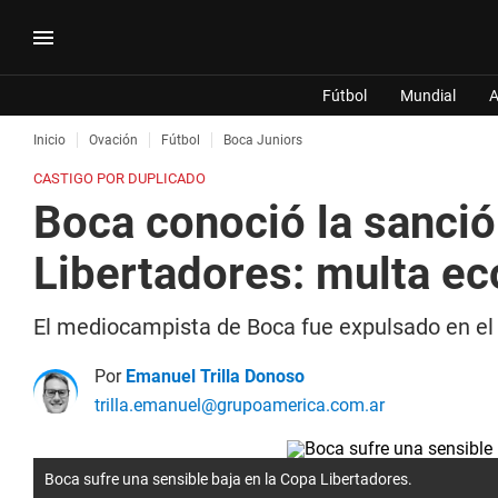
Fútbol
Mundial
A
Inicio
Ovación
Fútbol
Boca Juniors
CASTIGO POR DUPLICADO
Boca conoció la sanció
Libertadores: multa e
El mediocampista de Boca fue expulsado en el p
Por
Emanuel Trilla Donoso
trilla.emanuel@grupoamerica.com.ar
Boca sufre una sensible baja en la Copa Libertadores.