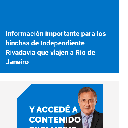
Información importante para los
hinchas de Independiente
Rivadavia que viajen a Río de
Janeiro