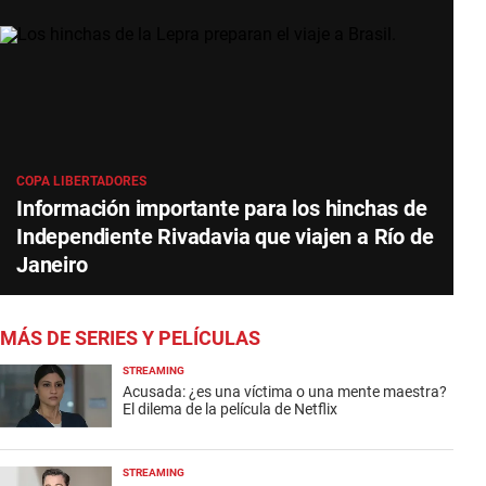
COPA LIBERTADORES
Información importante para los hinchas de
Independiente Rivadavia que viajen a Río de
Janeiro
MÁS DE SERIES Y PELÍCULAS
STREAMING
Acusada: ¿es una víctima o una mente maestra?
El dilema de la película de Netflix
STREAMING