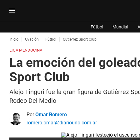
Fútbol
Mundial
A
Inicio
Ovación
Fútbol
Gutiérrez Sport Club
LIGA MENDOCINA
La emoción del goleado
Sport Club
Alejo Tinguri fue la gran figura de Gutiérrez S
Rodeo Del Medio
Por
Omar Romero
romero.omar@diariouno.com.ar