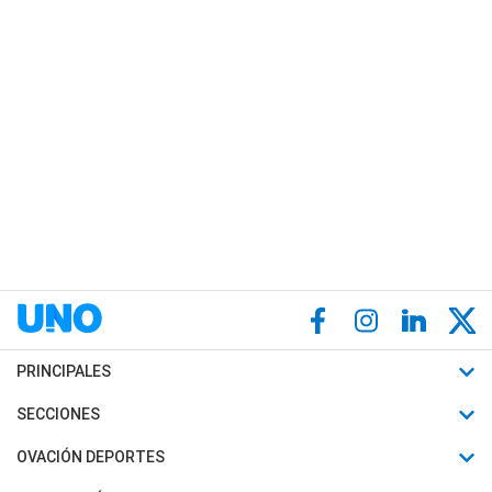
PRINCIPALES
Últimas Noticias
SECCIONES
Política
Horóscopo
OVACIÓN DEPORTES
Sociedad
Motores