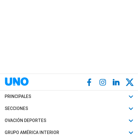
PRINCIPALES
Últimas Noticias
SECCIONES
Política
Horóscopo
OVACIÓN DEPORTES
Sociedad
Motores
Fútbol
GRUPO AMÉRICA INTERIOR
Policiales