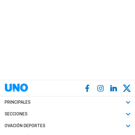
PRINCIPALES
Últimas Noticias
SECCIONES
Política
Horóscopo
OVACIÓN DEPORTES
Sociedad