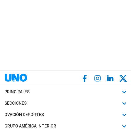
PRINCIPALES
Últimas Noticias
SECCIONES
Política
Horóscopo
OVACIÓN DEPORTES
Sociedad
Motores
Fútbol
GRUPO AMÉRICA INTERIOR