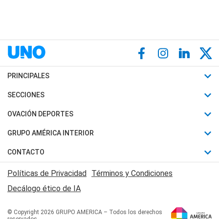
PRINCIPALES
Últimas Noticias
SECCIONES
Política
Horóscopo
OVACIÓN DEPORTES
Sociedad
Motores
Fútbol
GRUPO AMÉRICA INTERIOR
Policiales
Recetas
Mundial
Canal 7 en Vivo
CONTACTO
Judiciales
Trucos caseros
Automovilismo
Radio Nihuil
Acerca de Nosotros
Economia
Políticas de Privacidad
Términos y Condiciones
Series y Películas
Rugby
FM UNA
Contactanos
Decálogo ético de IA
Edictos y Solicitadas
Tenis
Radio Brava
Newsletter
Básquet
© Copyright 2026 GRUPO AMERICA – Todos los derechos
San Juan 8
reservados