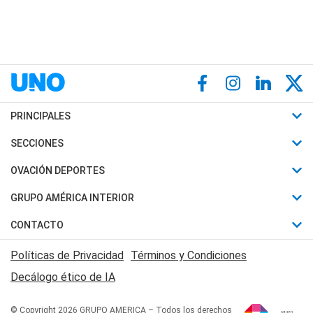
PRINCIPALES
Últimas Noticias
SECCIONES
Política
Horóscopo
OVACIÓN DEPORTES
Sociedad
Motores
Fútbol
GRUPO AMÉRICA INTERIOR
Policiales
Recetas
Mundial
Canal 7 en Vivo
CONTACTO
Judiciales
Trucos caseros
Automovilismo
Radio Nihuil
Acerca de Nosotros
Economia
Políticas de Privacidad
Términos y Condiciones
Series y Películas
Rugby
FM UNA
Contactanos
Decálogo ético de IA
Edictos y Solicitadas
Tenis
Radio Brava
Newsletter
Básquet
© Copyright 2026 GRUPO AMERICA – Todos los derechos