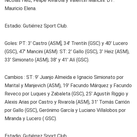
Nicolás Heiz; Felipe Rivarola y Valentín Mancini. DT:
Mauricio Elena.
Estadio: Gutiérrez Sport Club.
Goles: PT: 3' Castro (ASM], 34' Trentín (GSC) y 40' Lucero
(GSC), 47' Mancini (ASM). ST: 2' Gallo (GSC), 3' Heiz (ASM),
33' Simionato (ASM); 38' y 41' Alí (GSC).
Cambios : ST: 9' Juanjo Almeida e Ignacio Simionato por
Marital y Manjevich (ASM), 19' Facundo Márquez y Facundo
Reveco por Luques y Zabaleta (GSC), 25' Agustín Riggio y
Alexis Arias por Castro y Rivarola (ASM), 31' Tomás Carrión
por Gallo (GSC), Gerónimo García y Luciano Villalobos por
Miranda y Lucero ( GSC).
Estadio: Gutiérrez Sport Club.