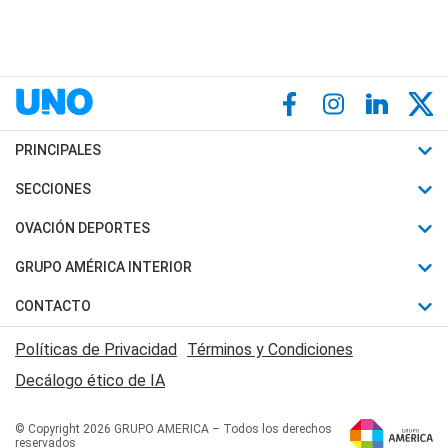
PRINCIPALES
Últimas Noticias
SECCIONES
Política
Horóscopo
OVACIÓN DEPORTES
Sociedad
Motores
Fútbol
GRUPO AMÉRICA INTERIOR
Policiales
Recetas
Mundial
Canal 7 en Vivo
CONTACTO
Judiciales
Trucos caseros
Automovilismo
Radio Nihuil
Acerca de Nosotros
Economia
Políticas de Privacidad
Términos y Condiciones
Series y Películas
Rugby
FM UNA
Contactanos
Decálogo ético de IA
Edictos y Solicitadas
Tenis
Radio Brava
Newsletter
Básquet
© Copyright 2026 GRUPO AMERICA – Todos los derechos
San Juan 8
reservados