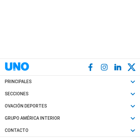
PRINCIPALES
Últimas Noticias
SECCIONES
Política
Horóscopo
OVACIÓN DEPORTES
Sociedad
Motores
Fútbol
GRUPO AMÉRICA INTERIOR
Policiales
Recetas
Mundial
Canal 7 en Vivo
CONTACTO
Judiciales
Trucos caseros
Automovilismo