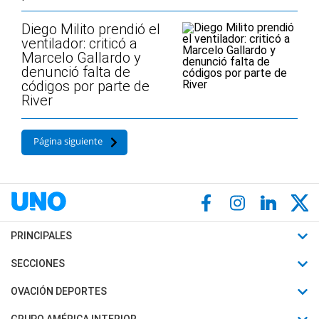
Diego Milito prendió el
ventilador: criticó a
Marcelo Gallardo y
denunció falta de
códigos por parte de
River
Página siguiente
PRINCIPALES
Últimas Noticias
SECCIONES
Política
Horóscopo
OVACIÓN DEPORTES
Sociedad
Motores
Fútbol