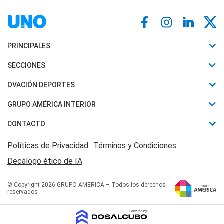
PRINCIPALES
Últimas Noticias
SECCIONES
Política
Horóscopo
OVACIÓN DEPORTES
Sociedad
Motores
Fútbol
GRUPO AMÉRICA INTERIOR
Policiales
Recetas
Mundial
Canal 7 en Vivo
CONTACTO
Judiciales
Trucos caseros
Automovilismo
Radio Nihuil
Acerca de Nosotros
Economia
Políticas de Privacidad
Términos y Condiciones
Series y Películas
Rugby
FM UNA
Contactanos
Decálogo ético de IA
Edictos y Solicitadas
Tenis
Radio Brava
Newsletter
Básquet
© Copyright 2026 GRUPO AMERICA – Todos los derechos
San Juan 8
reservados
Boxeo
Fuera de Juego