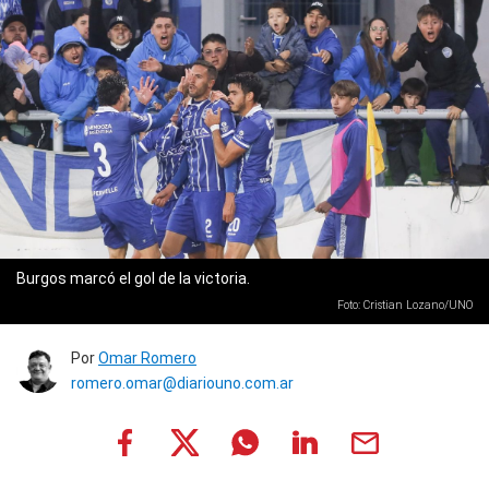
Burgos marcó el gol de la victoria.
Foto: Cristian Lozano/UNO
Por
Omar Romero
romero.omar@diariouno.com.ar