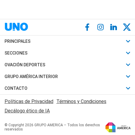
PRINCIPALES
Últimas Noticias
SECCIONES
Política
Horóscopo
OVACIÓN DEPORTES
Sociedad
Motores
Fútbol
GRUPO AMÉRICA INTERIOR
Policiales
Recetas
Mundial
Canal 7 en Vivo
CONTACTO
Judiciales
Trucos caseros
Automovilismo
Radio Nihuil
Acerca de Nosotros
Economia
Políticas de Privacidad
Términos y Condiciones
Series y Películas
Rugby
FM UNA
Contactanos
Decálogo ético de IA
Edictos y Solicitadas
Tenis
Radio Brava
Newsletter
Básquet
© Copyright 2026 GRUPO AMERICA – Todos los derechos
San Juan 8
reservados
Boxeo