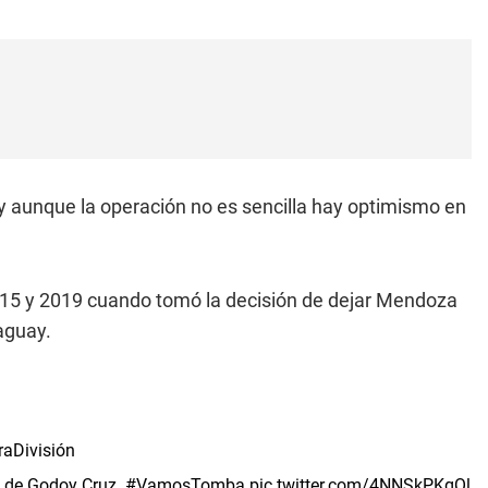
 y aunque la operación no es sencilla hay optimismo en
2015 y 2019 cuando tomó la decisión de dejar Mendoza
aguay.
aDivisión
ó de Godoy Cruz.
#VamosTomba
pic.twitter.com/4NNSkPKgQl