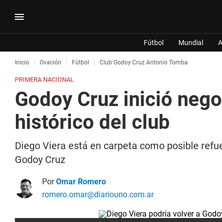
Fútbol
Mundial
A
Inicio
Ovación
Fútbol
Club Godoy Cruz Antonio Tomba
PRIMERA NACIONAL
Godoy Cruz inició negoc
histórico del club
Diego Viera está en carpeta como posible refue
Godoy Cruz
Por
Omar Romero
romero.omar@diariouno.com.ar