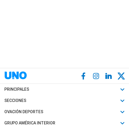
PRINCIPALES
Últimas Noticias
SECCIONES
Política
Horóscopo
OVACIÓN DEPORTES
Sociedad
Motores
Fútbol
GRUPO AMÉRICA INTERIOR
Policiales