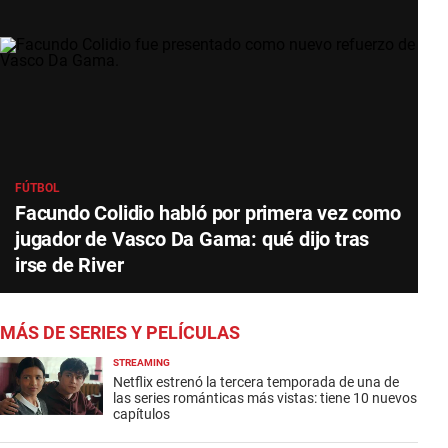
FÚTBOL
Facundo Colidio habló por primera vez como
jugador de Vasco Da Gama: qué dijo tras
irse de River
MÁS DE SERIES Y PELÍCULAS
STREAMING
Netflix estrenó la tercera temporada de una de
las series románticas más vistas: tiene 10 nuevos
capítulos