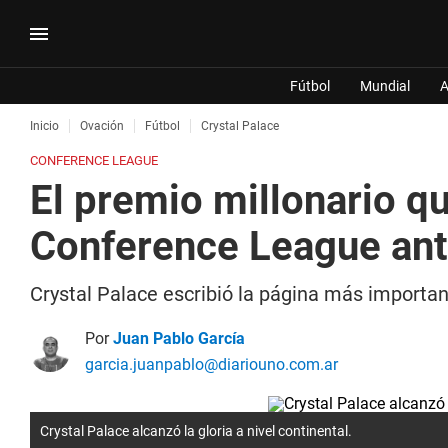
Fútbol
Mundial
A
Inicio
Ovación
Fútbol
Crystal Palace
CONFERENCE LEAGUE
El premio millonario q
Conference League ant
Crystal Palace escribió la página más importa
Por
Juan Pablo García
garcia.juanpablo@diariouno.com.ar
Crystal Palace alcanzó la gloria a nivel continental.