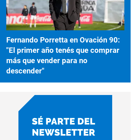
Fernando Porretta en Ovación 90:
"El primer año tenés que comprar
más que vender para no
descender"