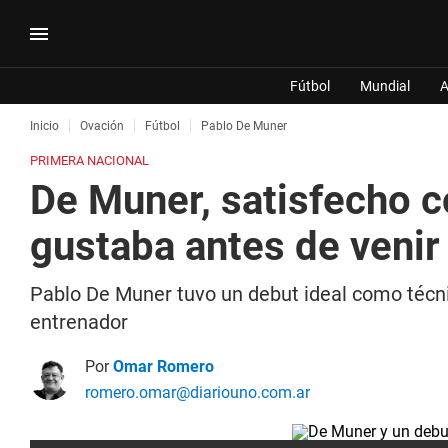
Fútbol
Mundial
A
Inicio
Ovación
Fútbol
Pablo De Muner
PRIMERA NACIONAL
De Muner, satisfecho c
gustaba antes de veni
Pablo De Muner tuvo un debut ideal como técnic
entrenador
Por
Omar Romero
romero.omar@diariouno.com.ar