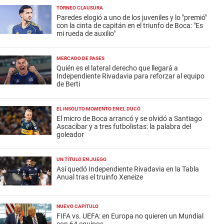
TORNEO CLAUSURA
Paredes elogió a uno de los juveniles y lo "premió"
con la cinta de capitán en el triunfo de Boca: "Es
mi rueda de auxilio"
MERCADO DE PASES
Quién es el lateral derecho que llegará a
Independiente Rivadavia para reforzar al equipo
de Berti
EL INSÓLITO MOMENTO EN EL DUCÓ
El micro de Boca arrancó y se olvidó a Santiago
Ascacíbar y a tres futbolistas: la palabra del
goleador
UN TÍTULO EN JUEGO
Así quedó Independiente Rivadavia en la Tabla
Anual tras el truinfo Xeneize
NUEVO CAPÍTULO
FIFA vs. UEFA: en Europa no quieren un Mundial