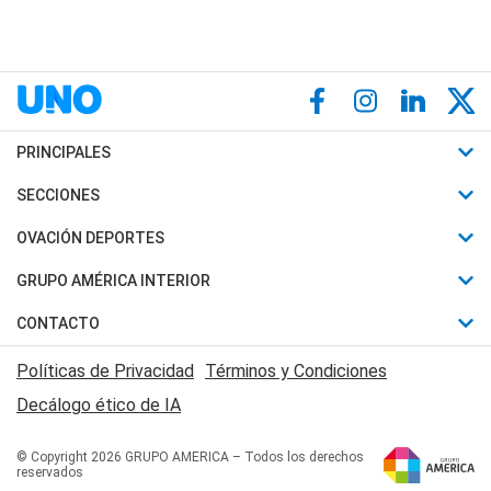
PRINCIPALES
Últimas Noticias
SECCIONES
Política
Horóscopo
OVACIÓN DEPORTES
Sociedad
Motores
Fútbol
GRUPO AMÉRICA INTERIOR
Policiales
Recetas
Mundial
Canal 7 en Vivo
CONTACTO
Judiciales
Trucos caseros
Automovilismo
Radio Nihuil
Acerca de Nosotros
Economia
Políticas de Privacidad
Términos y Condiciones
Series y Películas
Rugby
FM UNA
Contactanos
Decálogo ético de IA
Edictos y Solicitadas
Tenis
Radio Brava
Newsletter
Básquet
© Copyright 2026 GRUPO AMERICA – Todos los derechos
San Juan 8
reservados
Boxeo