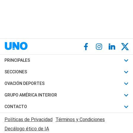
PRINCIPALES
Últimas Noticias
SECCIONES
Política
Horóscopo
OVACIÓN DEPORTES
Sociedad
Motores
Fútbol
GRUPO AMÉRICA INTERIOR
Policiales
Recetas
Mundial
Canal 7 en Vivo
CONTACTO
Judiciales
Trucos caseros
Automovilismo
Radio Nihuil
Acerca de Nosotros
Economia
Políticas de Privacidad
Términos y Condiciones
Series y Películas
Rugby
FM UNA
Contactanos
Decálogo ético de IA
Edictos y Solicitadas
Tenis