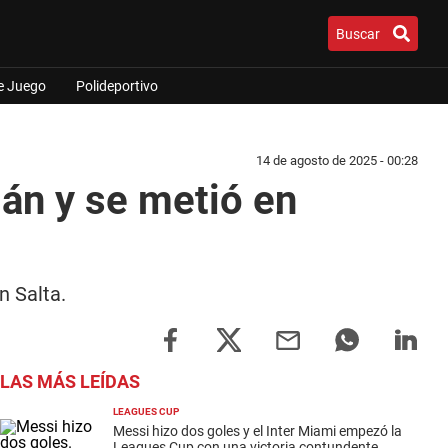
Buscar
e Juego
Polideportivo
14 de agosto de 2025 - 00:28
mán y se metió en
n Salta.
LAS MÁS LEÍDAS
LEAGUES CUP
Messi hizo dos goles y el Inter Miami empezó la
Leagues Cup con una victoria contundente