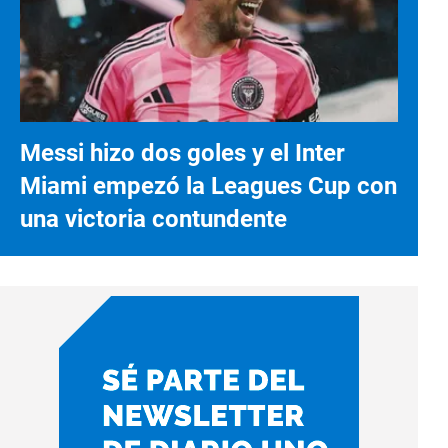
Messi hizo dos goles y el Inter
Miami empezó la Leagues Cup con
una victoria contundente