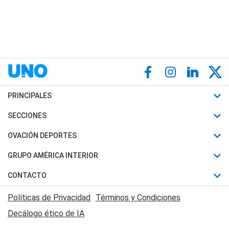
PRINCIPALES
Últimas Noticias
SECCIONES
Política
Horóscopo
OVACIÓN DEPORTES
Sociedad
Motores
Fútbol
GRUPO AMÉRICA INTERIOR
Policiales
Recetas
Mundial
Canal 7 en Vivo
CONTACTO
Judiciales
Trucos caseros
Automovilismo
Radio Nihuil
Acerca de Nosotros
Economia
Políticas de Privacidad
Términos y Condiciones
Series y Películas
Rugby
FM UNA
Contactanos
Decálogo ético de IA
Edictos y Solicitadas
Tenis
Radio Brava
Newsletter