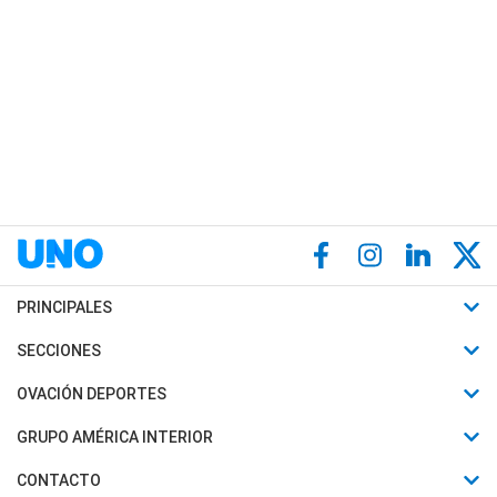
PRINCIPALES
Últimas Noticias
SECCIONES
Política
Horóscopo
OVACIÓN DEPORTES
Sociedad
Motores
Fútbol
GRUPO AMÉRICA INTERIOR
Policiales
Recetas
Mundial
Canal 7 en Vivo
CONTACTO
Judiciales