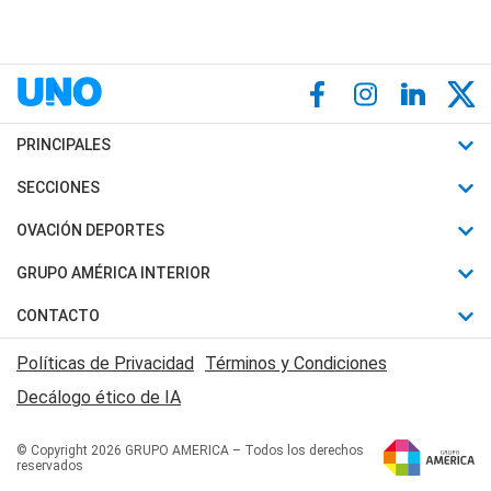
PRINCIPALES
Últimas Noticias
SECCIONES
Política
Horóscopo
OVACIÓN DEPORTES
Sociedad
Motores
Fútbol
GRUPO AMÉRICA INTERIOR
Policiales
Recetas
Mundial
Canal 7 en Vivo
CONTACTO
Judiciales
Trucos caseros
Automovilismo
Radio Nihuil
Acerca de Nosotros
Economia
Políticas de Privacidad
Términos y Condiciones
Series y Películas
Rugby
FM UNA
Contactanos
Decálogo ético de IA
Edictos y Solicitadas
Tenis
Radio Brava
Newsletter
Básquet
© Copyright 2026 GRUPO AMERICA – Todos los derechos
San Juan 8
reservados
Boxeo