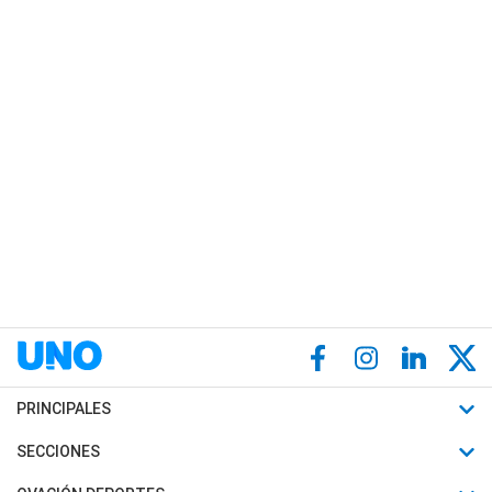
PRINCIPALES
Últimas Noticias
SECCIONES
Política