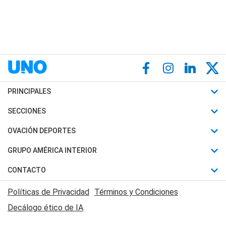
PRINCIPALES
Últimas Noticias
SECCIONES
Política
Horóscopo
OVACIÓN DEPORTES
Sociedad
Motores
Fútbol
GRUPO AMÉRICA INTERIOR
Policiales
Recetas
Mundial
Canal 7 en Vivo
CONTACTO
Judiciales
Trucos caseros
Automovilismo
Radio Nihuil
Acerca de Nosotros
Economia
Políticas de Privacidad
Términos y Condiciones
Series y Películas
Rugby
FM UNA
Contactanos
Decálogo ético de IA
Edictos y Solicitadas
Tenis
Radio Brava
Newsletter