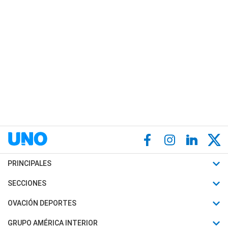
PRINCIPALES
Últimas Noticias
SECCIONES
Política
Horóscopo
OVACIÓN DEPORTES
Sociedad
Motores
Fútbol
GRUPO AMÉRICA INTERIOR