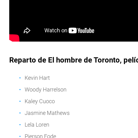
Reparto de El hombre de Toronto, pelíc
Kevin Hart
Woody Harrelson
Kaley Cuoco
Jasmine Mathews
Lela Loren
Pierson Fode