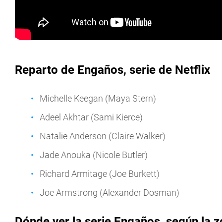
Reparto de Engaños, serie de Netflix
Michelle Keegan (Maya Stern)
Adeel Akhtar (Sami Kierce)
Natalie Anderson (Claire Walker)
Jade Anouka (Nicole Butler)
Richard Armitage (Joe Burkett)
Joe Armstrong (Alexander Dosman)
Dónde ver la serie Engaños, según la 