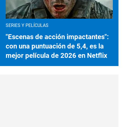
SERIES Y PELÍCULAS
"Escenas de acción impactantes":
con una puntuación de 5,4, es la
mejor película de 2026 en Netflix