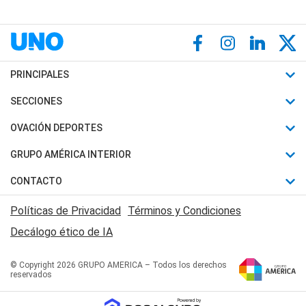
PRINCIPALES
Últimas Noticias
SECCIONES
Política
Horóscopo
OVACIÓN DEPORTES
Sociedad
Motores
Fútbol
GRUPO AMÉRICA INTERIOR
Policiales
Recetas
Mundial
Canal 7 en Vivo
CONTACTO
Judiciales
Trucos caseros
Automovilismo
Radio Nihuil
Acerca de Nosotros
Economia
Políticas de Privacidad
Términos y Condiciones
Series y Películas
Rugby
FM UNA
Contactanos
Decálogo ético de IA
Edictos y Solicitadas
Tenis
Radio Brava
Newsletter
Básquet
© Copyright 2026 GRUPO AMERICA – Todos los derechos
San Juan 8
reservados
Boxeo