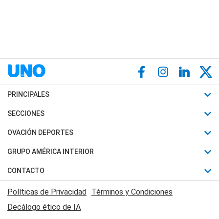
PRINCIPALES
Últimas Noticias
SECCIONES
Política
Horóscopo
OVACIÓN DEPORTES
Sociedad
Motores
Fútbol
GRUPO AMÉRICA INTERIOR
Policiales
Recetas
Mundial
Canal 7 en Vivo
CONTACTO
Judiciales
Trucos caseros
Automovilismo
Radio Nihuil
Acerca de Nosotros
Economia
Políticas de Privacidad
Términos y Condiciones
Series y Películas
Rugby
FM UNA
Contactanos
Decálogo ético de IA
Edictos y Solicitadas
Tenis
Radio Brava