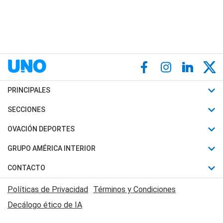
PRINCIPALES
Últimas Noticias
SECCIONES
Política
Horóscopo
OVACIÓN DEPORTES
Sociedad
Motores
Fútbol
GRUPO AMÉRICA INTERIOR
Policiales
Recetas
Mundial
Canal 7 en Vivo
CONTACTO
Judiciales
Trucos caseros
Automovilismo
Radio Nihuil
Acerca de Nosotros
Economia
Políticas de Privacidad
Términos y Condiciones
Series y Películas
Rugby
FM UNA
Contactanos
Decálogo ético de IA
Edictos y Solicitadas
Tenis
Radio Brava
Newsletter