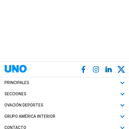
PRINCIPALES
Últimas Noticias
SECCIONES
Política
Horóscopo
OVACIÓN DEPORTES
Sociedad
Motores
Fútbol
GRUPO AMÉRICA INTERIOR
Policiales
Recetas
Mundial
Canal 7 en Vivo
CONTACTO