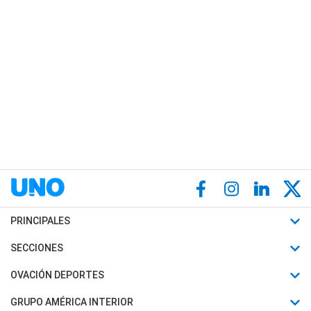
PRINCIPALES
Últimas Noticias
SECCIONES
Política
Horóscopo
OVACIÓN DEPORTES
Sociedad
Motores
Fútbol
GRUPO AMÉRICA INTERIOR