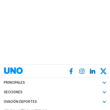
PRINCIPALES
Últimas Noticias
SECCIONES
Política
Horóscopo
OVACIÓN DEPORTES
Sociedad
Motores